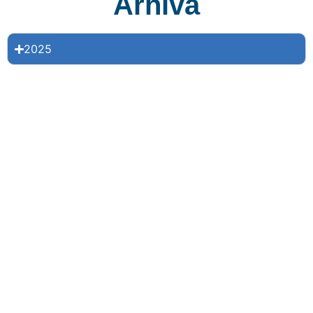
Arhivă
2025
Contact
Sediul central UVT, Sala 233
Bv. Vasile Pârvan, nr. 4, Timișoara
Program cu publicul
Luni - Vineri, între orele 9-14
doctorat@e-uvt.ro