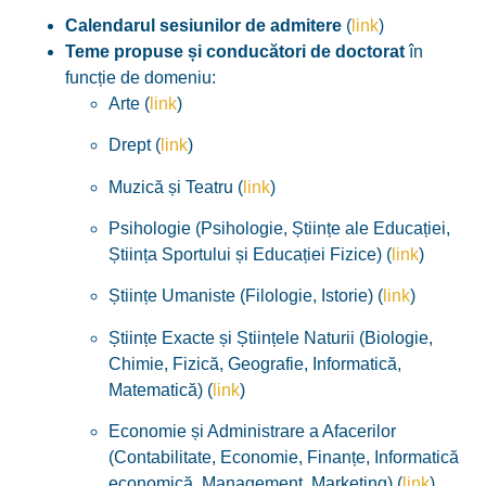
Calendarul sesiunilor de admitere
(
link
)
Teme propuse și conducători de doctorat
în
funcție de domeniu:
Arte (
link
)
Drept (
link
)
Muzică și Teatru (
link
)
Psihologie (Psihologie, Științe ale Educației,
Știința Sportului și Educației Fizice) (
link
)
Științe Umaniste (Filologie, Istorie) (
link
)
Științe Exacte și Științele Naturii (Biologie,
Chimie, Fizică, Geografie, Informatică,
Matematică) (
link
)
Economie și Administrare a Afacerilor
(Contabilitate, Economie, Finanțe, Informatică
economică, Management, Marketing) (
link
)