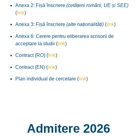
Anexa 2: Fișă înscriere
(cetățeni români, UE și SEE)
(
link
)
Anexa 3: Fișă înscriere
(alte naționalități)
(
link
)
Anexa 6: Cerere pentru eliberarea scrisorii de
acceptare la studii (
link
)
Contract (RO) (
link
)
Contract (EN) (
link
)
Plan individual de
cercetare
(
link
)
Admitere 2026