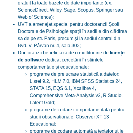
gratuit la toate bazele de date importante (ex.
ScienceDirect, Wiley, Sage, Scopus, Springer sau
Web of Science);
UVT a amenajat special pentru doctoranzii Școlii
Doctorale de Psihologie spații în sediile din clădirea
sa de pe str. Paris, precum și la sediul central din
Bvd. V. Pârvan nr. 4, sala 303;
Doctoranzii beneficiază de o multitudine de
licențe
de software
dedicat cercetării în științele
comportamentale și educaționale:
programe de prelucrare statistică a datelor:
Lisrel 9.2, HLM 7.0, IBM SPSS Statistics 24,
STATA 15, EQS 6.1, Xcalibre 4,
Comprehensive Meta-Analysis v2, R Studio,
Latent Gold;
programe de codare comportamentală pentru
studii observaționale: Observer XT 13
Educational;
programe de codare automată a textelor utile