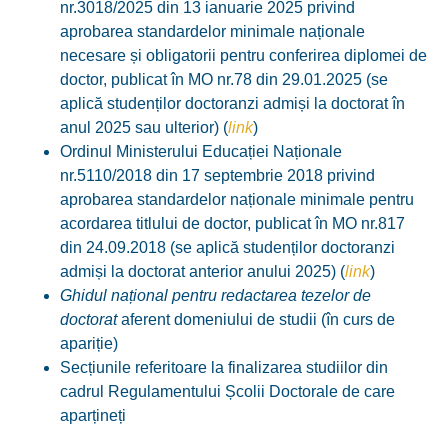
nr.3018/2025 din 13 ianuarie 2025 privind
aprobarea standardelor minimale naționale
necesare și obligatorii pentru conferirea diplomei de
doctor, publicat în MO nr.78 din 29.01.2025 (se
aplică studenților doctoranzi admiși la doctorat în
anul 2025 sau ulterior) (
link
)
Ordinul Ministerului Educației Naționale
nr.5110/2018 din 17 septembrie 2018 privind
aprobarea standardelor naționale minimale pentru
acordarea titlului de doctor, publicat în MO nr.817
din 24.09.2018 (se aplică studenților doctoranzi
admiși la doctorat anterior anului 2025) (
link
)
Ghidul național pentru redactarea tezelor de
doctorat
aferent domeniului de studii (în curs de
apariție)
Secțiunile referitoare la finalizarea studiilor din
cadrul Regulamentului Școlii Doctorale de care
aparțineți