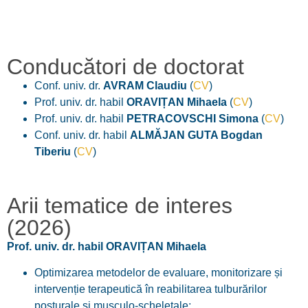
Conducători de doctorat
Conf. univ. dr.
AVRAM Claudiu
(
CV
)
Prof. univ. dr. habil
ORAVIȚAN Mihaela
(
CV
)
Prof. univ. dr. habil
PETRACOVSCHI Simona
(
CV
)
Conf. univ. dr. habil
ALMĂJAN GUTA Bogdan
Tiberiu
(
CV
)
Arii tematice de interes
(2026)
Prof. univ. dr. habil ORAVIȚAN Mihaela
Optimizarea metodelor de evaluare, monitorizare și
intervenție terapeutică în reabilitarea tulburărilor
posturale și musculo-scheletale;