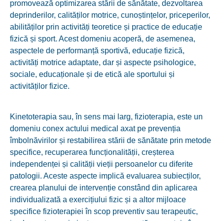
promovează optimizarea stării de sănătate, dezvoltarea
deprinderilor, calităților motrice, cunoștințelor, priceperilor,
abilităților prin activități teoretice și practice de educație
fizică și sport. Acest domeniu acoperă, de asemenea,
aspectele de performanță sportivă, educație fizică,
activități motrice adaptate, dar și aspecte psihologice,
sociale, educaționale și de etică ale sportului și
activităților fizice.
Kinetoterapia sau, în sens mai larg, fizioterapia, este un
domeniu conex actului medical axat pe prevenția
îmbolnăvirilor și restabilirea stării de sănătate prin metode
specifice, recuperarea funcționalității, creșterea
independenței și calității vieții persoanelor cu diferite
patologii. Aceste aspecte implică evaluarea subiecților,
crearea planului de intervenție constând din aplicarea
individualizată a exercițiului fizic și a altor mijloace
specifice fizioterapiei în scop preventiv sau terapeutic,