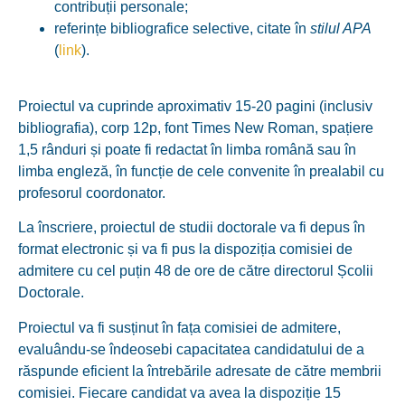
contribuții personale;
referințe bibliografice selective, citate în
stilul APA
(
link
).
Proiectul va cuprinde aproximativ 15-20 pagini (inclusiv
bibliografia), corp 12p, font Times New Roman, spațiere
1,5 rânduri și poate fi redactat în limba română sau în
limba engleză, în funcție de cele convenite în prealabil cu
profesorul coordonator.
La înscriere, proiectul de studii doctorale va fi depus în
format electronic și va fi pus la dispoziția comisiei de
admitere cu cel puțin 48 de ore de către directorul Școlii
Doctorale.
Proiectul va fi susținut în fața comisiei de admitere,
evaluându-se îndeosebi capacitatea candidatului de a
răspunde eficient la întrebările adresate de către membrii
comisiei. Fiecare candidat va avea la dispoziție 15